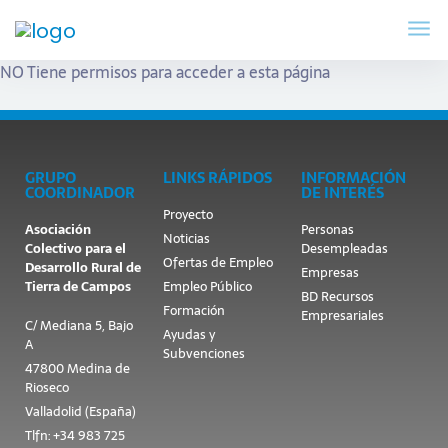
NO Tiene permisos para acceder a esta página
GRUPO
LINKS RÁPIDOS
INFORMACIÓN
COORDINADOR
DE INTERÉS
Proyecto
Asociación
Personas
Noticias
Colectivo para el
Desempleadas
Ofertas de Empleo
Desarrollo Rural de
Empresas
Tierra de Campos
Empleo Público
BD Recursos
Formación
Empresariales
C/ Mediana 5, Bajo
Ayudas y
A
Subvenciones
47800 Medina de
Rioseco
Valladolid (España)
Tlfn: +34 983 725