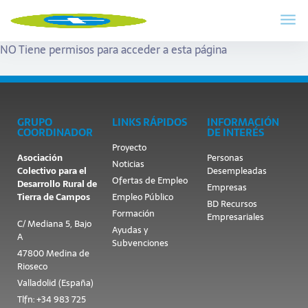
NO Tiene permisos para acceder a esta página
GRUPO
LINKS RÁPIDOS
INFORMACIÓN
COORDINADOR
DE INTERÉS
Proyecto
Asociación
Personas
Noticias
Colectivo para el
Desempleadas
Ofertas de Empleo
Desarrollo Rural de
Empresas
Tierra de Campos
Empleo Público
BD Recursos
Formación
Empresariales
C/ Mediana 5, Bajo
Ayudas y
A
Subvenciones
47800 Medina de
Rioseco
Valladolid (España)
Tlfn: +34 983 725