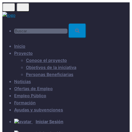
Skip
to
main
Buscar...
content
Inicio
Proyecto
Conoce el proyecto
Objetivos de la iniciativa
Personas Beneficiarias
Noticias
Ofertas de Empleo
Empleo Público
Formación
Ayudas y subvenciones
Iniciar Sesión