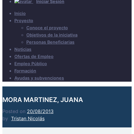
Iniciar Sesión
Inicio
Proyecto
Conoce el proyecto
Objetivos de la iniciativa
Personas Beneficiarias
Noticias
Ofertas de Empleo
Empleo Público
Formación
Ayudas y subvenciones
MORA MARTINEZ, JUANA
Posted on
20/08/2013
by
Tristan Nicolás