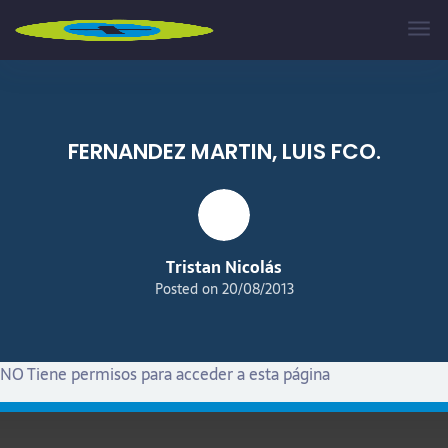
Skip to main content
FERNANDEZ MARTIN, LUIS FCO.
Tristan Nicolás
Posted on
20/08/2013
NO Tiene permisos para acceder a esta página