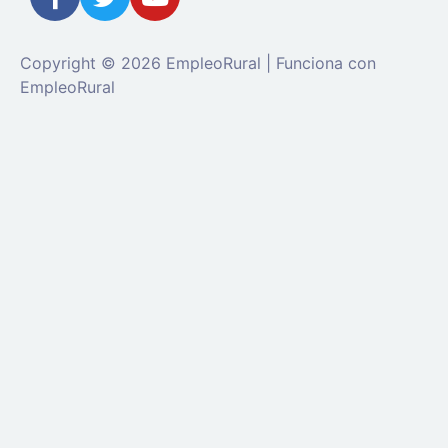
Copyright © 2026 EmpleoRural | Funciona con
EmpleoRural
Se requiere inicio de sesión de 'candidato' para
solicitar este trabajo.
Click aquí para
cerrar sesión
E
intenta de nuevo
Ingrese a su cuenta
Dirección de correo electrónico:
Contraseña: