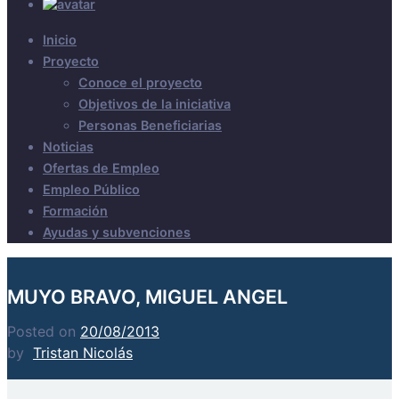
Inicio
Proyecto
Conoce el proyecto
Objetivos de la iniciativa
Personas Beneficiarias
Noticias
Ofertas de Empleo
Empleo Público
Formación
Ayudas y subvenciones
MUYO BRAVO, MIGUEL ANGEL
Posted on
20/08/2013
by
Tristan Nicolás