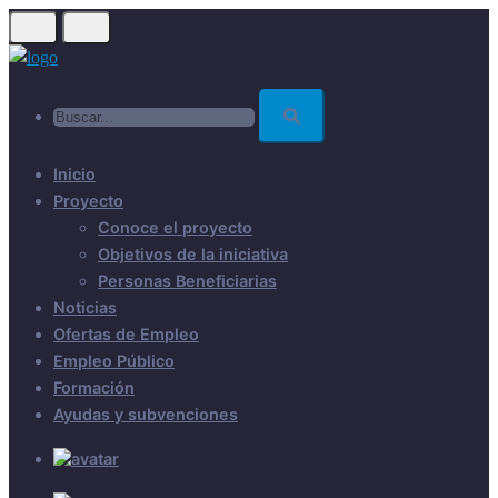
Skip
to
main
Buscar...
content
Inicio
Proyecto
Conoce el proyecto
Objetivos de la iniciativa
Personas Beneficiarias
Noticias
Ofertas de Empleo
Empleo Público
Formación
Ayudas y subvenciones