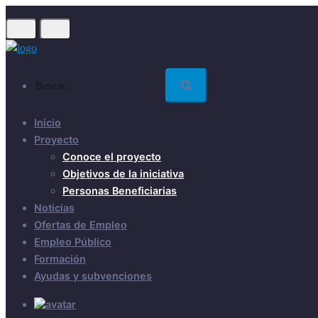
Skip
to
main
content
Buscar...
Inicio
Proyecto
Conoce el proyecto
Objetivos de la iniciativa
Personas Beneficiarias
Noticias
Ofertas de Empleo
Empleo Público
Formación
Ayudas y subvenciones