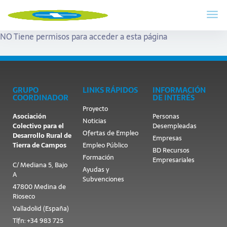
NO Tiene permisos para acceder a esta página
GRUPO
LINKS RÁPIDOS
INFORMACIÓN
COORDINADOR
DE INTERÉS
Proyecto
Asociación
Personas
Noticias
Colectivo para el
Desempleadas
Ofertas de Empleo
Desarrollo Rural de
Empresas
Tierra de Campos
Empleo Público
BD Recursos
Formación
Empresariales
C/ Mediana 5, Bajo
Ayudas y
A
Subvenciones
47800 Medina de
Rioseco
Valladolid (España)
Tlfn: +34 983 725