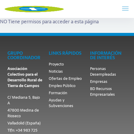
NO Tiene permisos para acceder a esta página
GRUPO
LINKS RÁPIDOS
INFORMACIÓN
COORDINADOR
DE INTERÉS
Proyecto
Asociación
Personas
Noticias
Colectivo para el
Desempleadas
Ofertas de Empleo
Desarrollo Rural de
Empresas
Tierra de Campos
Empleo Público
BD Recursos
Formación
Empresariales
C/ Mediana 5, Bajo
Ayudas y
A
Subvenciones
47800 Medina de
Rioseco
Valladolid (España)
Tlfn: +34 983 725