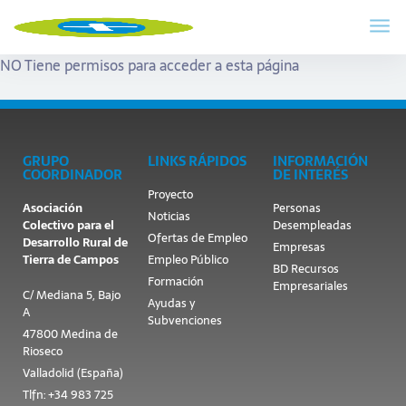
NO Tiene permisos para acceder a esta página
GRUPO
LINKS RÁPIDOS
INFORMACIÓN
COORDINADOR
DE INTERÉS
Proyecto
Asociación
Personas
Noticias
Colectivo para el
Desempleadas
Ofertas de Empleo
Desarrollo Rural de
Empresas
Tierra de Campos
Empleo Público
BD Recursos
Formación
Empresariales
C/ Mediana 5, Bajo
Ayudas y
A
Subvenciones
47800 Medina de
Rioseco
Valladolid (España)
Tlfn: +34 983 725