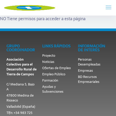
NO Tiene permisos para acceder a esta página
GRUPO
LINKS RÁPIDOS
INFORMACIÓN
COORDINADOR
DE INTERÉS
Proyecto
Asociación
Personas
Noticias
Colectivo para el
Desempleadas
Ofertas de Empleo
Desarrollo Rural de
Empresas
Tierra de Campos
Empleo Público
BD Recursos
Formación
Empresariales
C/ Mediana 5, Bajo
Ayudas y
A
Subvenciones
47800 Medina de
Rioseco
Valladolid (España)
Tlfn: +34 983 725