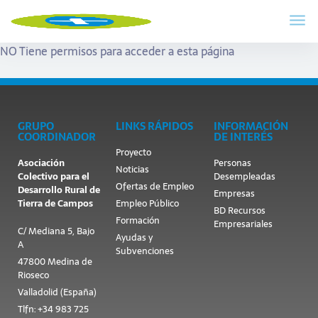
NO Tiene permisos para acceder a esta página
GRUPO
LINKS RÁPIDOS
INFORMACIÓN
COORDINADOR
DE INTERÉS
Proyecto
Asociación
Personas
Noticias
Colectivo para el
Desempleadas
Ofertas de Empleo
Desarrollo Rural de
Empresas
Tierra de Campos
Empleo Público
BD Recursos
Formación
Empresariales
C/ Mediana 5, Bajo
Ayudas y
A
Subvenciones
47800 Medina de
Rioseco
Valladolid (España)
Tlfn: +34 983 725