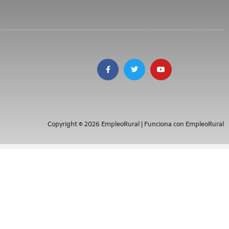
Copyright © 2026 EmpleoRural | Funciona con EmpleoRural