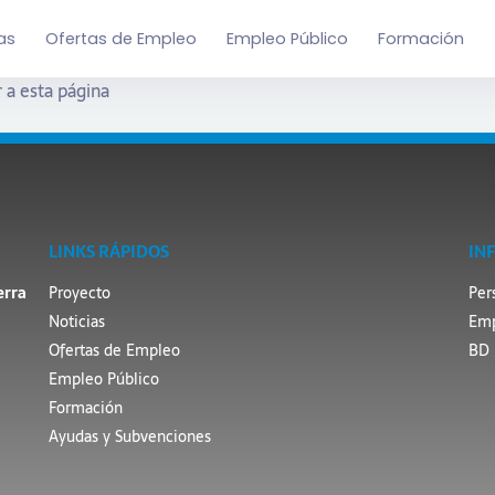
as
Ofertas de Empleo
Empleo Público
Formación
 a esta página
LINKS RÁPIDOS
IN
erra
Proyecto
Per
Noticias
Emp
Ofertas de Empleo
BD 
Empleo Público
Formación
Ayudas y Subvenciones