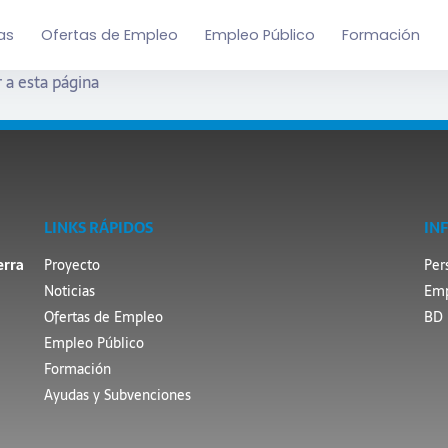
as
Ofertas de Empleo
Empleo Público
Formación
 a esta página
LINKS RÁPIDOS
IN
erra
Proyecto
Per
Noticias
Emp
Ofertas de Empleo
BD 
Empleo Público
Formación
Ayudas y Subvenciones