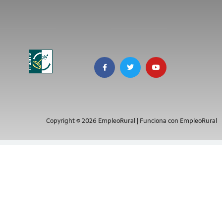
Copyright © 2026 EmpleoRural | Funciona con EmpleoRural