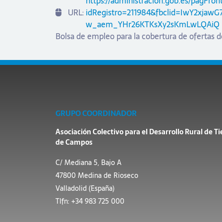
https://administracion.gob.es/pagFr
URL:
idRegistro=211984&fbclid=IwY2x
w_aem_YHr26KTKsXy2sKmLwLQAiQ
Bolsa de empleo para la cobertura de ofertas d
GRUPO COORDINADOR
Asociación Colectivo para el Desarrollo Rural de Ti
de Campos
C/ Mediana 5, Bajo A
47800 Medina de Rioseco
Valladolid (España)
Tlfn: +34 983 725 000