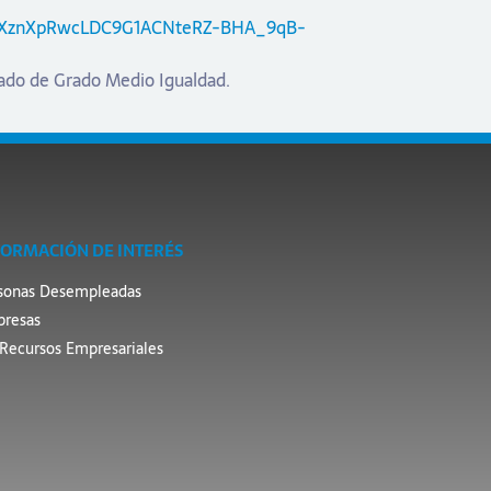
L_XznXpRwcLDC9G1ACNteRZ-BHA_9qB-
ulado de Grado Medio Igualdad.
FORMACIÓN DE INTERÉS
sonas Desempleadas
resas
Recursos Empresariales