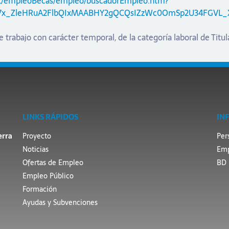
ont/empleoBecas/empleo/buscadorEmpleo.htm?
jawG7x_ZleHRuA2FlbQIxMAABHY2gQCQsIZzWc0OmSp2U34FGV
e trabajo con carácter temporal, de la categoría laboral de Tit
LINKS RÁPIDOS
IN
erra
Proyecto
Per
Noticias
Emp
Ofertas de Empleo
BD 
Empleo Público
Formación
Ayudas y Subvenciones