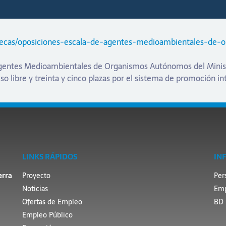
s/becas/oposiciones-escala-de-agentes-medioambientales-de
 Agentes Medioambientales de Organismos Autónomos del Minis
so libre y treinta y cinco plazas por el sistema de promoción in
LINKS RÁPIDOS
IN
erra
Proyecto
Per
Noticias
Emp
Ofertas de Empleo
BD 
Empleo Público