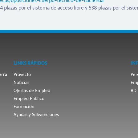
becas/oposiciones-cuerpo-tecnico-de-hacienda
 plazas por el sistema de acceso libre y 538 plazas por el sist
LINKS RÁPIDOS
IN
erra
Proyecto
Per
Noticias
Emp
Ofertas de Empleo
BD 
Empleo Público
Formación
Ayudas y Subvenciones