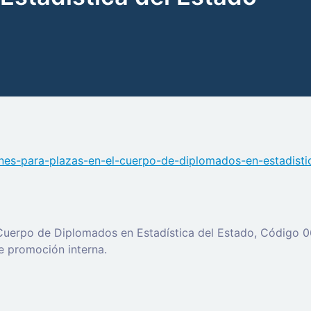
ones-para-plazas-en-el-cuerpo-de-diplomados-en-estadisti
Cuerpo de Diplomados en Estadística del Estado, Código 06
de promoción interna.