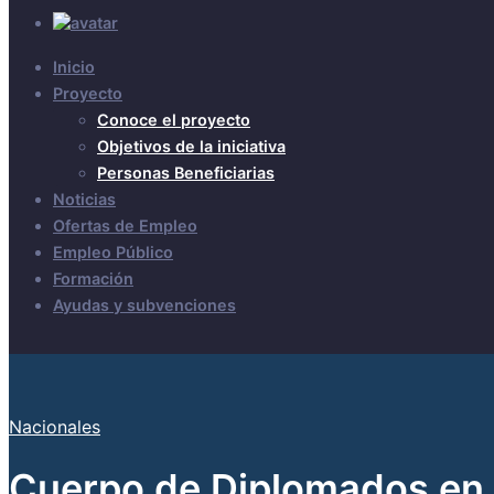
Inicio
Proyecto
Conoce el proyecto
Objetivos de la iniciativa
Personas Beneficiarias
Noticias
Ofertas de Empleo
Empleo Público
Formación
Ayudas y subvenciones
Nacionales
Cuerpo de Diplomados en 