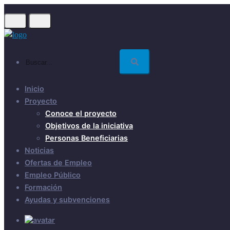
Skip
to
main
content
Buscar...
Inicio
Proyecto
Conoce el proyecto
Objetivos de la iniciativa
Personas Beneficiarias
Noticias
Ofertas de Empleo
Empleo Público
Formación
Ayudas y subvenciones