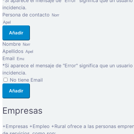
*Si aparece el mensaje de "Error" significa que un usuari
incidencia.
Persona de contacto
Añadir
Nombre
Apellidos
Email
*Si aparece el mensaje de "Error" significa que un usuari
incidencia.
No tiene Email
Añadir
Empresas
+Empresas +Empleo +Rural ofrece a las personas emprended
de servicios, como son: