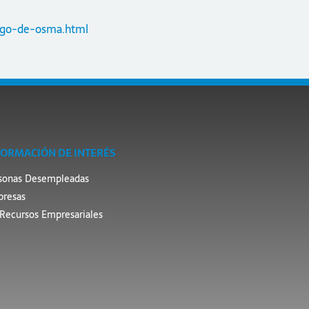
rgo-de-osma.html
FORMACIÓN DE INTERÉS
sonas Desempleadas
resas
Recursos Empresariales