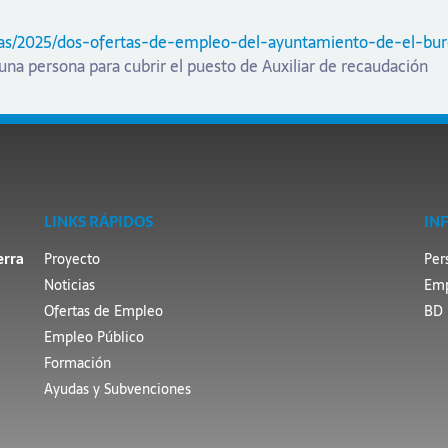
ias/2025/dos-ofertas-de-empleo-del-ayuntamiento-de-el-bu
na persona para cubrir el puesto de Auxiliar de recaudación
LINKS RÁPIDOS
IN
erra
Proyecto
Per
Noticias
Emp
Ofertas de Empleo
BD 
Empleo Público
Formación
Ayudas y Subvenciones