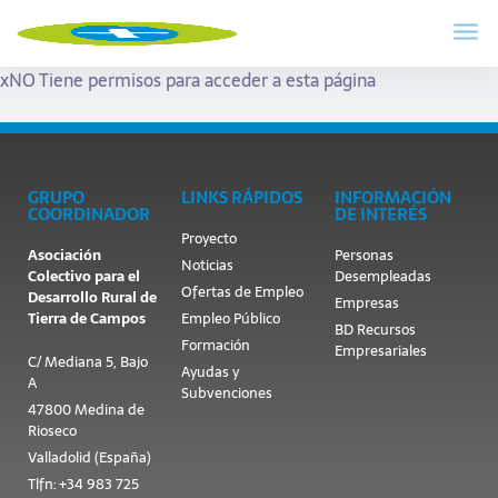
x
NO Tiene permisos para acceder a esta página
GRUPO
LINKS RÁPIDOS
INFORMACIÓN
COORDINADOR
DE INTERÉS
Proyecto
Asociación
Personas
Noticias
Colectivo para el
Desempleadas
Ofertas de Empleo
Desarrollo Rural de
Empresas
Tierra de Campos
Empleo Público
BD Recursos
Formación
Empresariales
C/ Mediana 5, Bajo
Ayudas y
A
Subvenciones
47800 Medina de
Rioseco
Valladolid (España)
Tlfn: +34 983 725