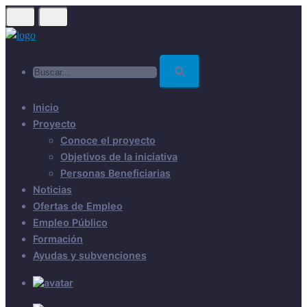
Skip
to
main
Buscar...
content
Inicio
Proyecto
Conoce el proyecto
Objetivos de la iniciativa
Personas Beneficiarias
Noticias
Ofertas de Empleo
Empleo Público
Formación
Ayudas y subvenciones