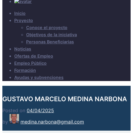
Inicio
Proyecto
Conoce el proyecto
Objetivos de la iniciativa
Personas Beneficiarias
Noticias
Ofertas de Empleo
Empleo Público
Formación
Ayudas y subvenciones
GUSTAVO MARCELO MEDINA NARBONA
Posted on
04/04/2025
by
medina.narbona@gmail.com