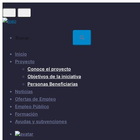
Skip
to
main
content
Buscar...
Inicio
Proyecto
Conoce el proyecto
Objetivos de la iniciativa
Personas Beneficiarias
Noticias
Ofertas de Empleo
Empleo Público
Formación
Ayudas y subvenciones