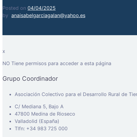
Posted on
04/04/2025
by
anaisabelgarciagalan@yahoo.es
x
NO Tiene permisos para acceder a esta página
Grupo Coordinador
Asociación Colectivo para el Desarrollo Rural de Ti
C/ Mediana 5, Bajo A
47800 Medina de Rioseco
Valladolid (España)
Tlfn: +34 983 725 000