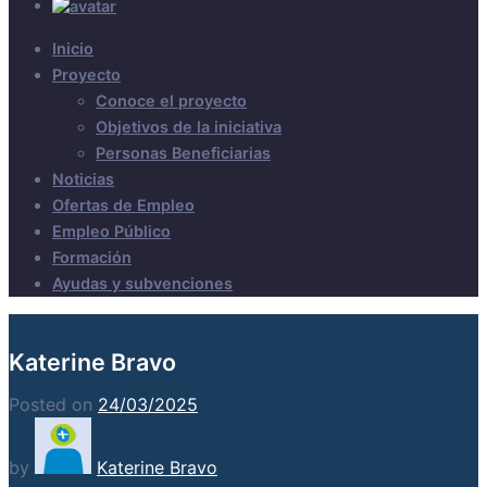
Inicio
Proyecto
Conoce el proyecto
Objetivos de la iniciativa
Personas Beneficiarias
Noticias
Ofertas de Empleo
Empleo Público
Formación
Ayudas y subvenciones
Katerine Bravo
Posted on
24/03/2025
by
Katerine Bravo