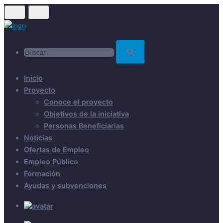
Skip
to
main
Buscar...
content
Inicio
Proyecto
Conoce el proyecto
Objetivos de la iniciativa
Personas Beneficiarias
Noticias
Ofertas de Empleo
Empleo Público
Formación
Ayudas y subvenciones