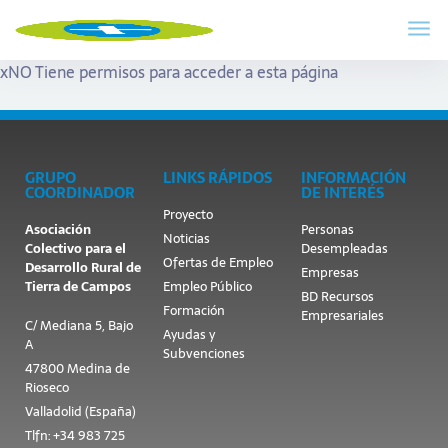
x
NO Tiene permisos para acceder a esta página
GRUPO
LINKS RÁPIDOS
INFORMACIÓN
COORDINADOR
DE INTERÉS
Proyecto
Asociación
Personas
Noticias
Colectivo para el
Desempleadas
Ofertas de Empleo
Desarrollo Rural de
Empresas
Tierra de Campos
Empleo Público
BD Recursos
Formación
Empresariales
C/ Mediana 5, Bajo
Ayudas y
A
Subvenciones
47800 Medina de
Rioseco
Valladolid (España)
Tlfn: +34 983 725