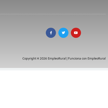
Copyright © 2026 EmpleoRural | Funciona con EmpleoRural