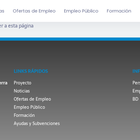
as
Ofertas de Empleo
Empleo Público
Formación
r a esta página
LINKS RÁPIDOS
IN
erra
Proyecto
Per
Noticias
Emp
Ofertas de Empleo
BD 
Empleo Público
Formación
Ayudas y Subvenciones