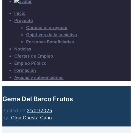
Inicio
Proyecto
Conoce el proyecto
Objetivos de la iniciativa
Personas Beneficiarias
Noticias
Ofertas de Empleo
Empleo Público
Formación
Ayudas y subvenciones
Gema Del Barco Frutos
Posted on
21/01/2025
by
Olga Cuesta Cano