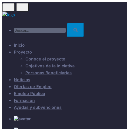
Skip
to
main
Buscar...
content
Inicio
Proyecto
Conoce el proyecto
Objetivos de la iniciativa
Personas Beneficiarias
Noticias
Ofertas de Empleo
Empleo Público
Formación
Ayudas y subvenciones