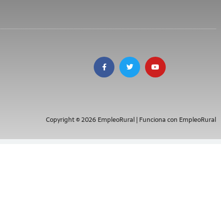
Copyright © 2026 EmpleoRural | Funciona con EmpleoRural