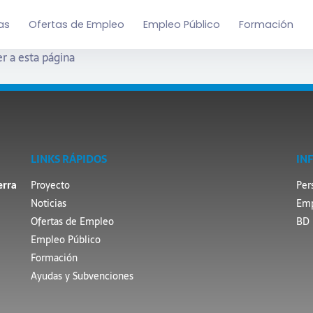
as
Ofertas de Empleo
Empleo Público
Formación
r a esta página
LINKS RÁPIDOS
IN
erra
Proyecto
Per
Noticias
Emp
Ofertas de Empleo
BD 
Empleo Público
Formación
Ayudas y Subvenciones