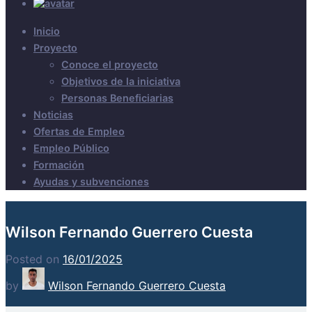
Inicio
Proyecto
Conoce el proyecto
Objetivos de la iniciativa
Personas Beneficiarias
Noticias
Ofertas de Empleo
Empleo Público
Formación
Ayudas y subvenciones
Wilson Fernando Guerrero Cuesta
Posted on
16/01/2025
by
Wilson Fernando Guerrero Cuesta