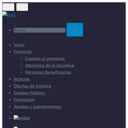
Skip
to
main
Buscar...
content
Inicio
Proyecto
Conoce el proyecto
Objetivos de la iniciativa
Personas Beneficiarias
Noticias
Ofertas de Empleo
Empleo Público
Formación
Ayudas y subvenciones