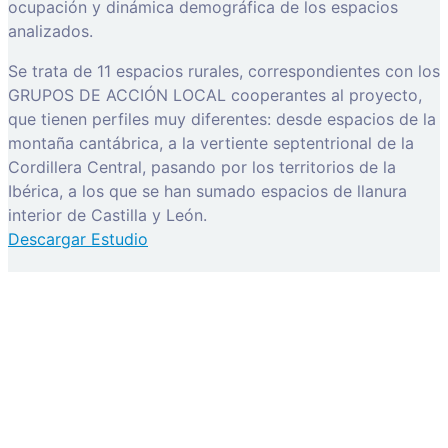
ocupación y dinámica demográfica de los espacios
analizados.
Se trata de 11 espacios rurales, correspondientes con los
GRUPOS DE ACCIÓN LOCAL cooperantes al proyecto,
que tienen perfiles muy diferentes: desde espacios de la
montaña cantábrica, a la vertiente septentrional de la
Cordillera Central, pasando por los territorios de la
Ibérica, a los que se han sumado espacios de llanura
interior de Castilla y León.
Descargar Estudio
activación de cuenta
Before you can login, you must active your account with
the code sent to your email address. If you did not
receive this email, please check your junk/spam folder.