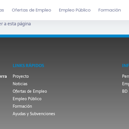
as
Ofertas de Empleo
Empleo Público
Formación
r a esta página
LINKS RÁPIDOS
IN
erra
Proyecto
Per
Noticias
Emp
Ofertas de Empleo
BD 
Empleo Público
Formación
Ayudas y Subvenciones