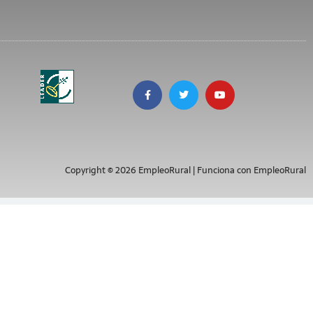
Copyright © 2026 EmpleoRural | Funciona con EmpleoRural