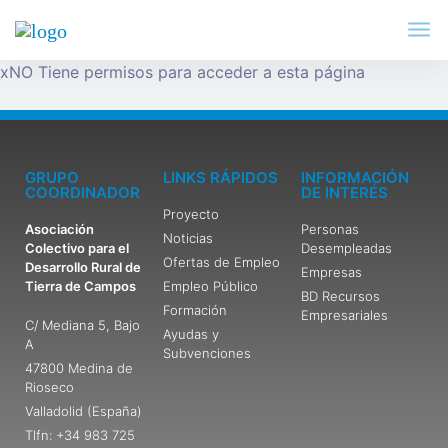
x
NO Tiene permisos para acceder a esta página
GRUPO
LINKS RÁPIDOS
INFORMACIÓN
COORDINADOR
DE INTERÉS
Proyecto
Asociación
Personas
Noticias
Colectivo para el
Desempleadas
Ofertas de Empleo
Desarrollo Rural de
Empresas
Tierra de Campos
Empleo Público
BD Recursos
Formación
Empresariales
C/ Mediana 5, Bajo
Ayudas y
A
Subvenciones
47800 Medina de
Rioseco
Valladolid (España)
Tlfn: +34 983 725