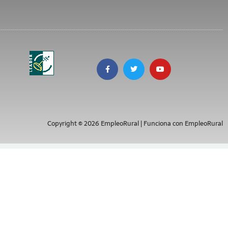
Copyright © 2026 EmpleoRural | Funciona con EmpleoRural