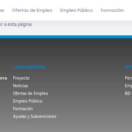
as
Ofertas de Empleo
Empleo Público
Formación
r a esta página
LINKS RÁPIDOS
IN
erra
Proyecto
Per
Noticias
Emp
Ofertas de Empleo
BD 
Empleo Público
Formación
Ayudas y Subvenciones