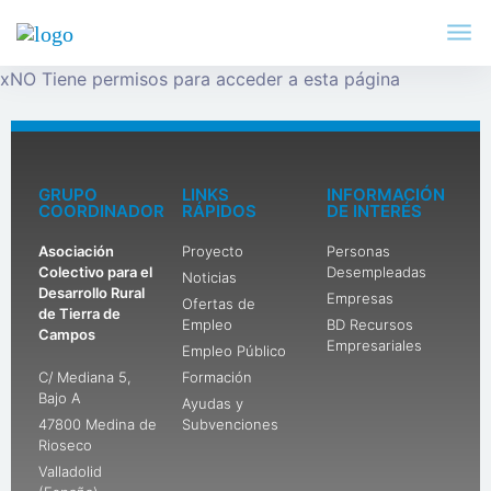
x
NO Tiene permisos para acceder a esta página
GRUPO
LINKS
INFORMACIÓN
COORDINADOR
RÁPIDOS
DE INTERÉS
Asociación
Proyecto
Personas
Colectivo para el
Desempleadas
Noticias
Desarrollo Rural
Empresas
Ofertas de
de Tierra de
Empleo
BD Recursos
Campos
Empresariales
Empleo Público
C/ Mediana 5,
Formación
Bajo A
Ayudas y
47800 Medina de
Subvenciones
Rioseco
Valladolid