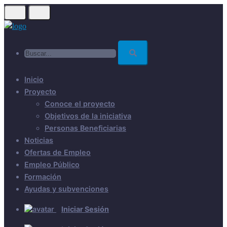
Skip
to
main
Buscar...
content
Inicio
Proyecto
Conoce el proyecto
Objetivos de la iniciativa
Personas Beneficiarias
Noticias
Ofertas de Empleo
Empleo Público
Formación
Ayudas y subvenciones
Iniciar Sesión