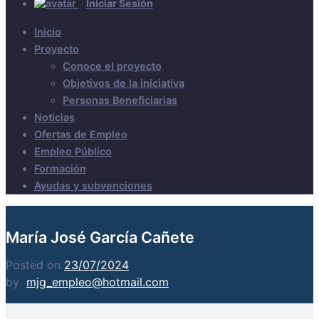
Iniciar Sesión
Inicio
Proyecto
Conoce el proyecto
Objetivos de la iniciativa
Personas Beneficiarias
Noticias
Ofertas de Empleo
Empleo Público
Formación
Ayudas y subvenciones
María José García Cañete
Posted on
23/07/2024
by
mjg_empleo@hotmail.com