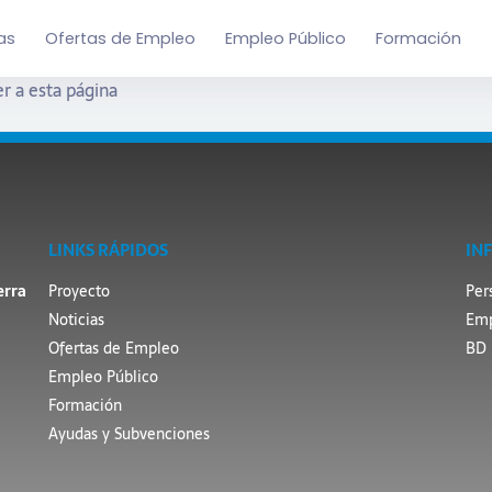
as
Ofertas de Empleo
Empleo Público
Formación
r a esta página
LINKS RÁPIDOS
IN
erra
Proyecto
Per
Noticias
Emp
Ofertas de Empleo
BD 
Empleo Público
Formación
Ayudas y Subvenciones