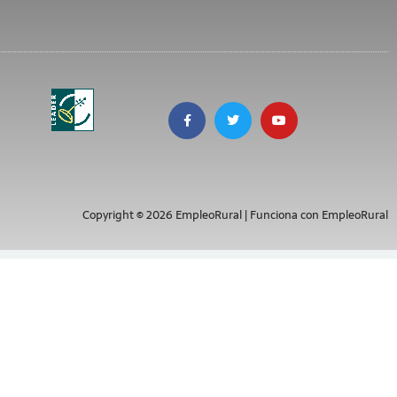
Copyright © 2026 EmpleoRural | Funciona con EmpleoRural