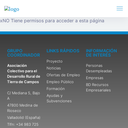
x
NO Tiene permisos para acceder a esta página
GRUPO
LINKS RÁPIDOS
INFORMACIÓN
COORDINADOR
DE INTERÉS
Proyecto
Asociación
Personas
Noticias
Colectivo para el
Desempleadas
Ofertas de Empleo
Desarrollo Rural de
Empresas
Tierra de Campos
Empleo Público
BD Recursos
Formación
Empresariales
C/ Mediana 5, Bajo
Ayudas y
A
Subvenciones
47800 Medina de
Rioseco
Valladolid (España)
Tlfn: +34 983 725