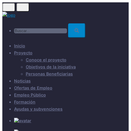
Skip
to
main
Buscar...
content
Inicio
Proyecto
Conoce el proyecto
Objetivos de la iniciativa
Personas Beneficiarias
Noticias
Ofertas de Empleo
Empleo Público
Formación
Ayudas y subvenciones