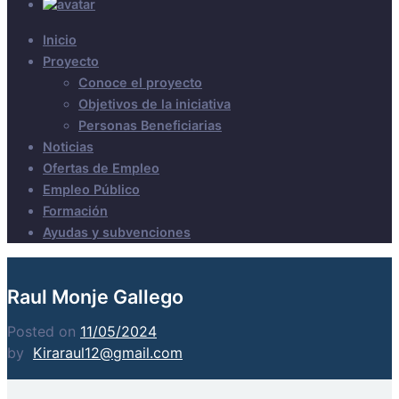
Inicio
Proyecto
Conoce el proyecto
Objetivos de la iniciativa
Personas Beneficiarias
Noticias
Ofertas de Empleo
Empleo Público
Formación
Ayudas y subvenciones
Raul Monje Gallego
Posted on
11/05/2024
by
Kiraraul12@gmail.com