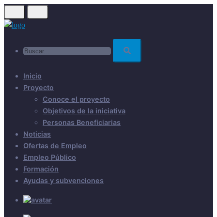
Skip
to
main
Buscar...
content
Inicio
Proyecto
Conoce el proyecto
Objetivos de la iniciativa
Personas Beneficiarias
Noticias
Ofertas de Empleo
Empleo Público
Formación
Ayudas y subvenciones