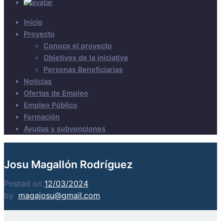
Inicio
Proyecto
Conoce el proyecto
Objetivos de la iniciativa
Personas Beneficiarias
Noticias
Ofertas de Empleo
Empleo Público
Formación
Ayudas y subvenciones
Josu Magallón Rodríguez
Posted on
12/03/2024
by
magajosu@gmail.com