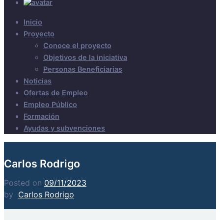
Inicio
Proyecto
Conoce el proyecto
Objetivos de la iniciativa
Personas Beneficiarias
Noticias
Ofertas de Empleo
Empleo Público
Formación
Ayudas y subvenciones
Carlos Rodrigo
Posted on
09/11/2023
by
Carlos Rodrigo