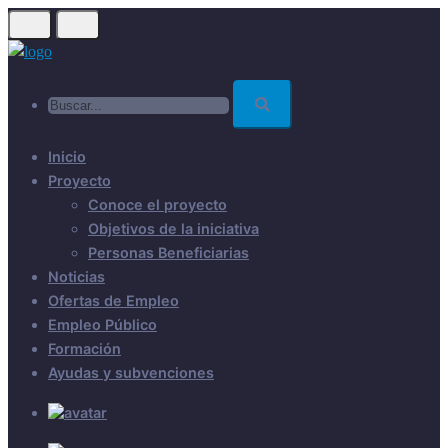
Skip
to
main
Buscar...
content
Inicio
Proyecto
Conoce el proyecto
Objetivos de la iniciativa
Personas Beneficiarias
Noticias
Ofertas de Empleo
Empleo Público
Formación
Ayudas y subvenciones