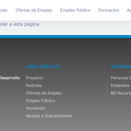
cias
Ofertas de Empleo
Empleo Público
Formación
A
der a esta página
LINKS RÁPIDOS
INFORMA
Desarrollo
Proyecto
Personas 
Noticias
Empresas
Ofertas de Empleo
BD Recurs
Empleo Público
Formación
Ayudas y Subvenciones