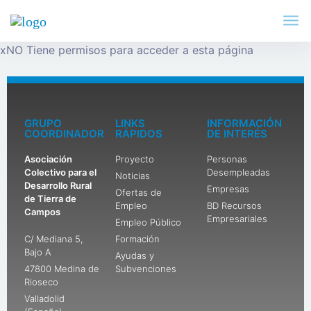
x
NO Tiene permisos para acceder a esta página
GRUPO
LINKS
INFORMACIÓN
COORDINADOR
RÁPIDOS
DE INTERÉS
Asociación
Proyecto
Personas
Colectivo para el
Desempleadas
Noticias
Desarrollo Rural
Empresas
Ofertas de
de Tierra de
Empleo
BD Recursos
Campos
Empresariales
Empleo Público
C/ Mediana 5,
Formación
Bajo A
Ayudas y
47800 Medina de
Subvenciones
Rioseco
Valladolid