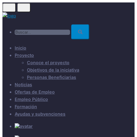
Skip
to
main
Buscar...
content
Inicio
Proyecto
Conoce el proyecto
Objetivos de la iniciativa
Personas Beneficiarias
Noticias
Ofertas de Empleo
Empleo Público
Formación
Ayudas y subvenciones