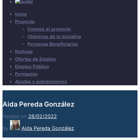
Inicio
Proyecto
Conoce el proyecto
Objetivos de la iniciativa
Personas Beneficiarias
Noticias
Ofertas de Empleo
Empleo Público
Formación
Ayudas y subvenciones
Aida Pereda González
Posted on
28/02/2022
by
Aida Pereda González