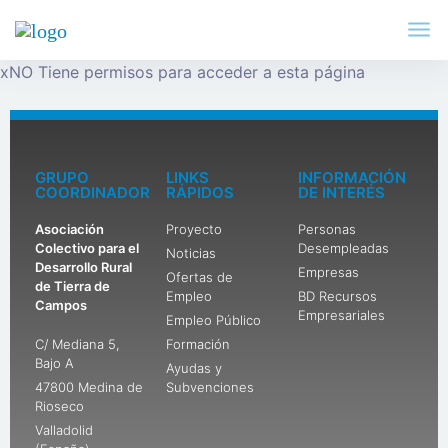
x
NO Tiene permisos para acceder a esta página
GRUPO
LINKS
INFORMACIÓN
COORDINADOR
RÁPIDOS
DE INTERÉS
Asociación
Proyecto
Personas
Colectivo para el
Desempleadas
Noticias
Desarrollo Rural
Empresas
Ofertas de
de Tierra de
Empleo
BD Recursos
Campos
Empresariales
Empleo Público
C/ Mediana 5,
Formación
Bajo A
Ayudas y
47800 Medina de
Subvenciones
Rioseco
Valladolid