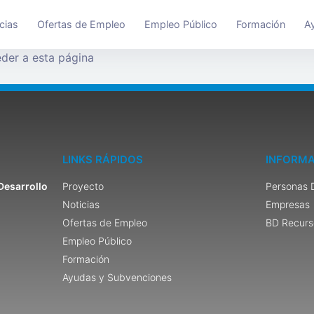
cias
Ofertas de Empleo
Empleo Público
Formación
A
der a esta página
LINKS RÁPIDOS
INFORMA
Desarrollo
Proyecto
Personas 
Noticias
Empresas
Ofertas de Empleo
BD Recurs
Empleo Público
Formación
Ayudas y Subvenciones