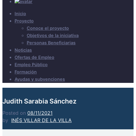
Inicio
Proyecto
Conoce el proyecto
Objetivos de la iniciativa
Personas Beneficiarias
Noticias
Ofertas de Empleo
Empleo Público
Formación
Ayudas y subvenciones
Judith Sarabia Sánchez
Posted on
08/11/2021
by
INÉS VILLAR DE LA VILLA