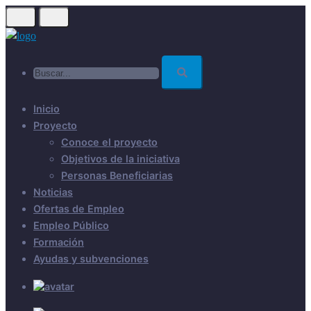
Skip
to
main
Buscar...
content
Inicio
Proyecto
Conoce el proyecto
Objetivos de la iniciativa
Personas Beneficiarias
Noticias
Ofertas de Empleo
Empleo Público
Formación
Ayudas y subvenciones