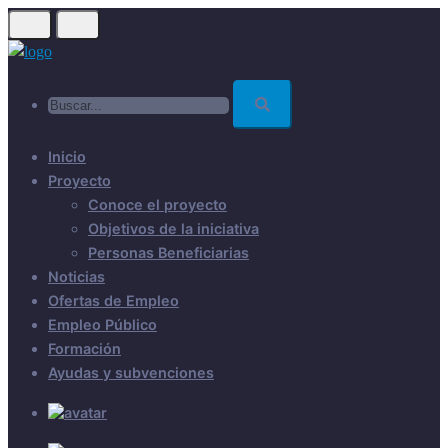
Skip
to
main
Buscar...
content
Inicio
Proyecto
Conoce el proyecto
Objetivos de la iniciativa
Personas Beneficiarias
Noticias
Ofertas de Empleo
Empleo Público
Formación
Ayudas y subvenciones