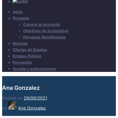
Inicio
Proyecto
Conoce el proyecto
Objetivos de la iniciativa
Personas Beneficiarias
Noticias
Ofertas de Empleo
Empleo Público
Formación
Ayudas y subvenciones
Ana Gonzalez
Posted on
29/09/2021
by
Ana Gonzalez