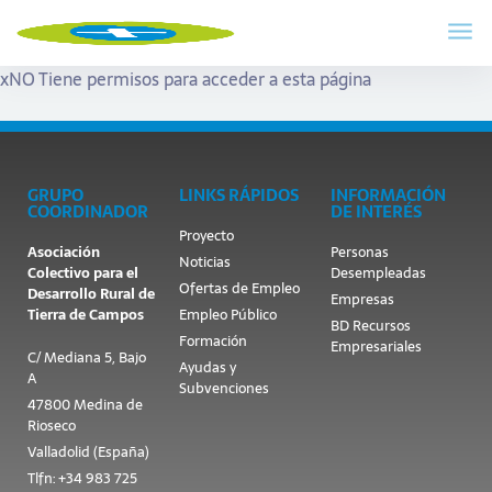
x
NO Tiene permisos para acceder a esta página
GRUPO
LINKS RÁPIDOS
INFORMACIÓN
COORDINADOR
DE INTERÉS
Proyecto
Asociación
Personas
Noticias
Colectivo para el
Desempleadas
Ofertas de Empleo
Desarrollo Rural de
Empresas
Tierra de Campos
Empleo Público
BD Recursos
Formación
Empresariales
C/ Mediana 5, Bajo
Ayudas y
A
Subvenciones
47800 Medina de
Rioseco
Valladolid (España)
Tlfn: +34 983 725