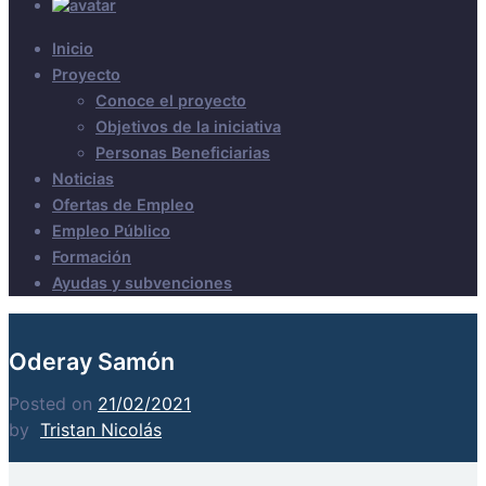
Inicio
Proyecto
Conoce el proyecto
Objetivos de la iniciativa
Personas Beneficiarias
Noticias
Ofertas de Empleo
Empleo Público
Formación
Ayudas y subvenciones
Oderay Samón
Posted on
21/02/2021
by
Tristan Nicolás