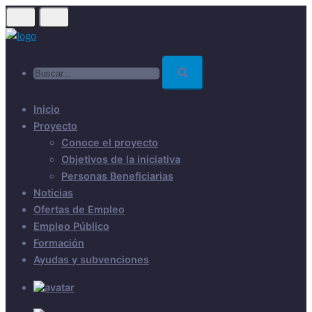
Skip
to
main
Buscar...
content
Inicio
Proyecto
Conoce el proyecto
Objetivos de la iniciativa
Personas Beneficiarias
Noticias
Ofertas de Empleo
Empleo Público
Formación
Ayudas y subvenciones