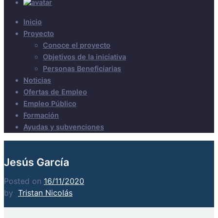
Inicio
Proyecto
Conoce el proyecto
Objetivos de la iniciativa
Personas Beneficiarias
Noticias
Ofertas de Empleo
Empleo Público
Formación
Ayudas y subvenciones
Jesús García
Posted on
16/11/2020
by
Tristan Nicolás