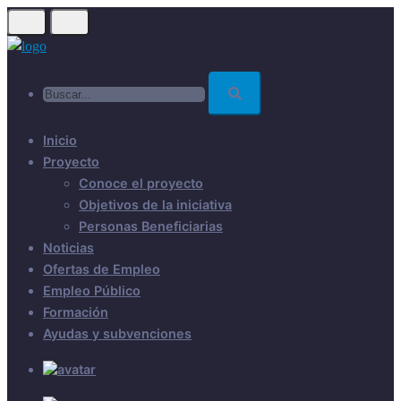
Skip
to
main
Buscar...
content
Inicio
Proyecto
Conoce el proyecto
Objetivos de la iniciativa
Personas Beneficiarias
Noticias
Ofertas de Empleo
Empleo Público
Formación
Ayudas y subvenciones