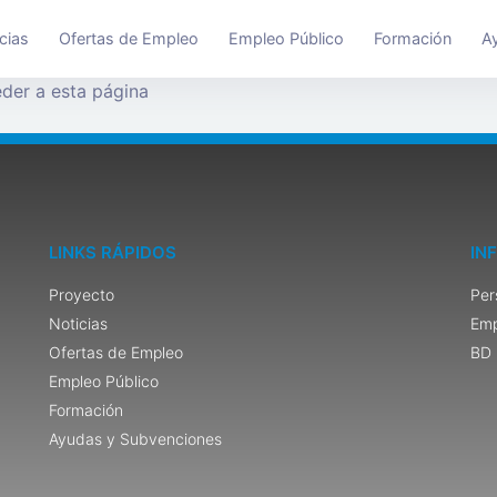
cias
Ofertas de Empleo
Empleo Público
Formación
A
der a esta página
LINKS RÁPIDOS
IN
Proyecto
Per
Noticias
Emp
Ofertas de Empleo
BD 
Empleo Público
Formación
Ayudas y Subvenciones