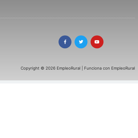
Copyright © 2026 EmpleoRural | Funciona con EmpleoRural