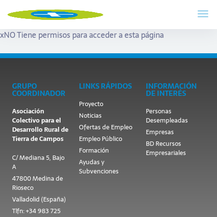
x
NO Tiene permisos para acceder a esta página
GRUPO
LINKS RÁPIDOS
INFORMACIÓN
COORDINADOR
DE INTERÉS
Proyecto
Asociación
Personas
Noticias
Colectivo para el
Desempleadas
Ofertas de Empleo
Desarrollo Rural de
Empresas
Tierra de Campos
Empleo Público
BD Recursos
Formación
Empresariales
C/ Mediana 5, Bajo
Ayudas y
A
Subvenciones
47800 Medina de
Rioseco
Valladolid (España)
Tlfn: +34 983 725